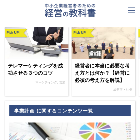
Pick UP!
Pick UP!
テレマーケティングを成
経営者に本当に必要な考
功させる３つのコツ
え方とは何か？【経営に
必須の考え方を解説】
マーケティング
,
営業
経営者・社長
事業計画 に関するコンテンツ一覧