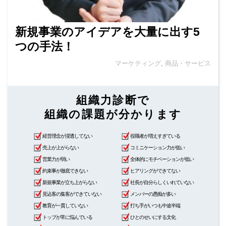
新規事業のアイデアを大量に出す5
つの手法！
マーケティング
,
商品・サービス
組織力診断で
組織の課題が分かります
経営理念が浸透してない
役職者が増えすぎている
売上が上がらない
コミニケーション力が低い
営業力が弱い
全体的にモチベーションが低い
約束事が徹底できない
ヒアリングができてない
新規事業が立ち上がらない
社長が自分らしくいれていない
見込客の集客ができていない
メンバーの愚痴が多い
教育が一貫していない
打ち手がいつも中途半端
トップが常に悩んでいる
ひとのせいにする文化