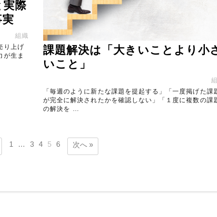
と実際
事実
組織
売り上げ
課題解決は「大きいことより小
力が生ま
いこと」
「毎週のように新たな課題を提起する」「一度掲げた課
が完全に解決されたかを確認しない」「１度に複数の課
の解決を …
1
…
3
4
5
6
次へ »