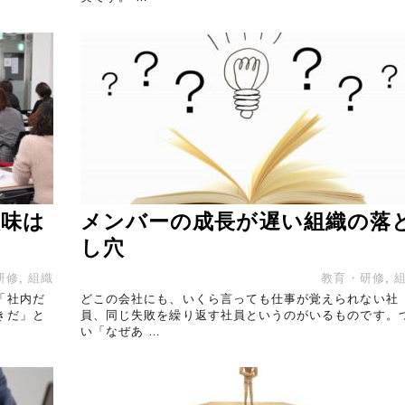
意味は
メンバーの成長が遅い組織の落
し穴
研修
,
組織
教育・研修
,
「社内だ
どこの会社にも、いくら言っても仕事が覚えられない社
きだ」と
員、同じ失敗を繰り返す社員というのがいるものです。
い「なぜあ …