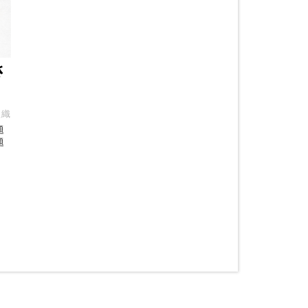
さ
組織
題
題