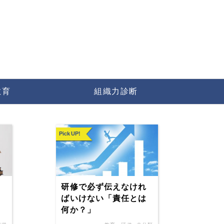
教育
組織力診断
Pick UP!
研修で必ず伝えなけれ
高
ばいけない「責任とは
何か？」