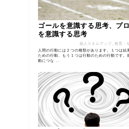
ゴールを意識する思考、プ
を意識する思考
個人スキルアップ
,
教育・
人間の行動には２つの種類があります。１つは結
ための行動、もう１つは行動のための行動です。
動につな …