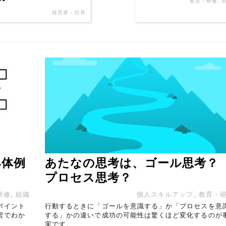
教育・研修
,
経営者・社長
具体例
あたなの思考は、ゴール思考？
プロセス思考？
研修
,
組織
個人スキルアップ
,
教育・
ポイント
行動するときに「ゴールを意識する」か「プロセスを意
習でわか
する」かの違いで成功の可能性は驚くほど変化するのが
実です。 …