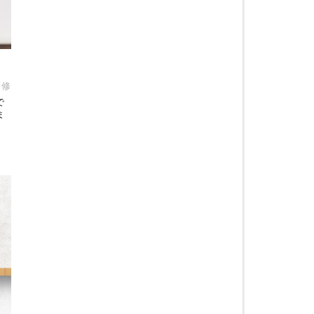
研修
で
ま