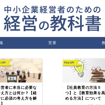
織
営業
k UP!
Pick UP!
経営者に本当に必要な
【社員教育の方法５
考え方とは何か？【経
つ】と【教育効果を
営に必須の考え方を解
める方法】について
説】