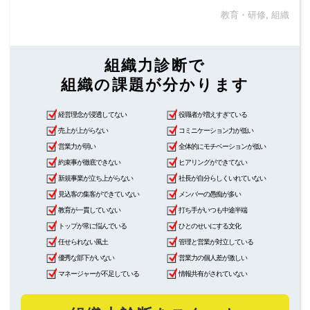
教育・研修
,
組織
組織力診断で
組織の課題が分かります
経営理念が浸透してない
役職者が増えすぎている
売上が上がらない
コミニケーション力が低い
営業力が弱い
全体的にモチベーションが低い
約束事が徹底できない
ヒアリングができてない
新規事業が立ち上がらない
社長が自分らしくいれていない
見込客の集客ができていない
メンバーの愚痴が多い
教育が一貫していない
打ち手がいつも中途半端
トップが常に悩んでいる
ひとのせいにする文化
任せられない風土
管理と営業が対立している
優秀な部下がいない
営業力の個人差が激しい
マネージャーが不足している
情報共有がされていない