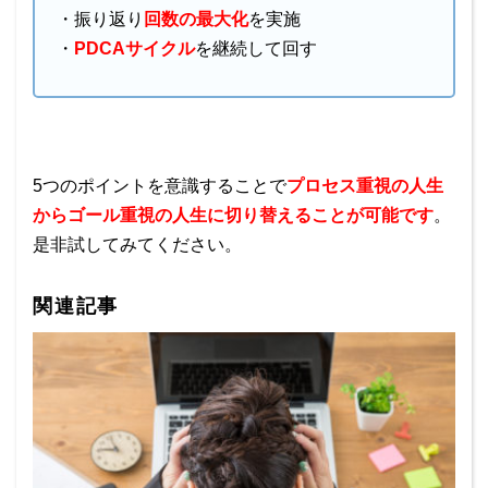
・振り返り
回数の最大化
を実施
・
PDCAサイクル
を継続して回す
5つのポイントを意識することで
プロセス重視の人生
からゴール重視の人生に切り替えることが可能です
。
是非試してみてください。
関連記事