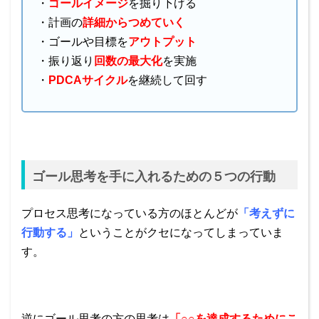
・
ゴールイメージ
を掘り下げる
・計画の
詳細からつめていく
・ゴールや目標を
アウトプット
・振り返り
回数の最大化
を実施
・
PDCAサイクル
を継続して回す
ゴール思考を手に入れるための５つの行動
プロセス思考になっている方のほとんどが
「考えずに
行動する」
ということがクセになってしまっていま
す。
逆にゴール思考の方の思考は
「○○を達成するためにこ